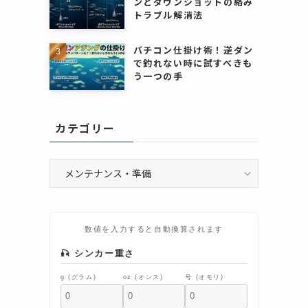
ンとダウンショットの絡み
トラブル解消法
バチコン仕掛け術！逆ダン
で釣れない時に試すべきも
う一つの手
カテゴリー
カ
テ
ゴ
リ
ー
数値を入力すると自動換算されます
🎣 シンカー重さ
g (グラム)
oz (オンス)
号 (オモリ)