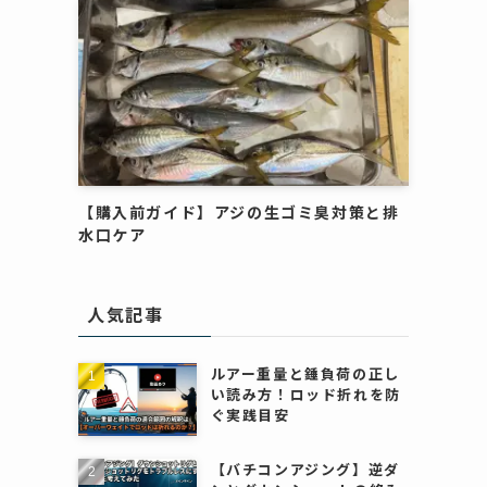
【購入前ガイド】アジの生ゴミ臭対策と排
水口ケア
人気記事
ルアー重量と錘負荷の正し
い読み方！ロッド折れを防
ぐ実践目安
【バチコンアジング】逆ダ