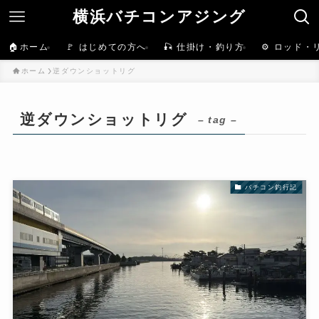
横浜バチコンアジング
🏠ホーム
🚩 はじめての方へ
🎣 仕掛け・釣り方
⚙️ ロッド・
ホーム
逆ダウンショットリグ
逆ダウンショットリグ
– tag –
バチコン釣行記