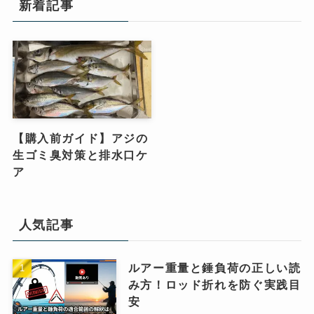
新着記事
【購入前ガイド】アジの
生ゴミ臭対策と排水口ケ
ア
人気記事
ルアー重量と錘負荷の正しい読
み方！ロッド折れを防ぐ実践目
安