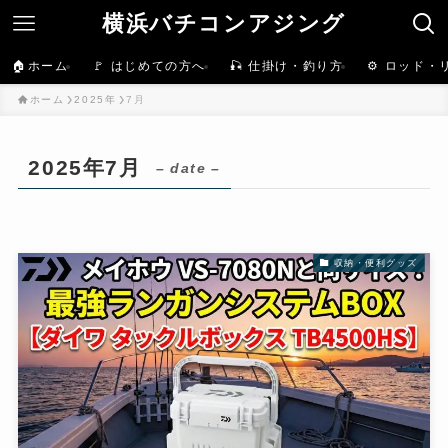
横浜バチコンアジング
🏠ホーム
🚩 はじめての方へ
🎣 仕掛け・釣り方
⚙️ ロッド・
ホーム
2025年
7月
2025年7月
– date –
収納・便利グッズ