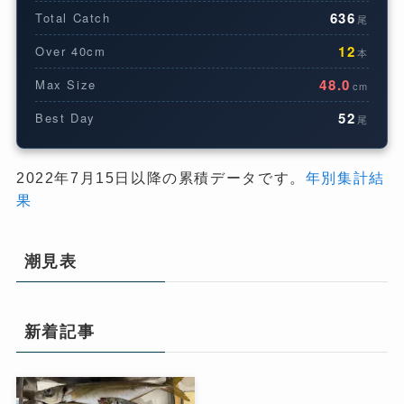
636
Total Catch
尾
12
Over 40cm
本
48.0
Max Size
cm
52
Best Day
尾
2022年7月15日以降の累積データです。
年別集計結
果
潮見表
新着記事