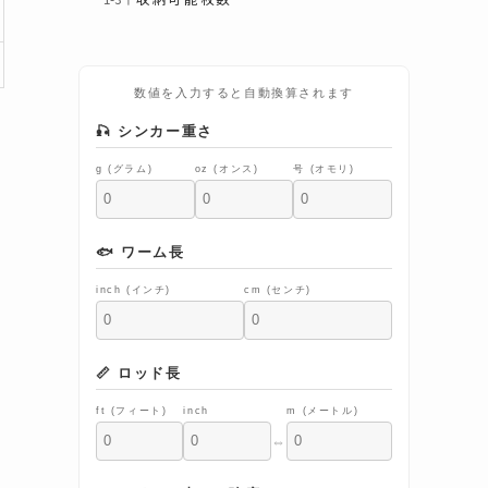
数値を入力すると自動換算されます
🎣 シンカー重さ
g (グラム)
oz (オンス)
号 (オモリ)
🐟 ワーム長
inch (インチ)
cm (センチ)
📏 ロッド長
ft (フィート)
inch
m (メートル)
⇔