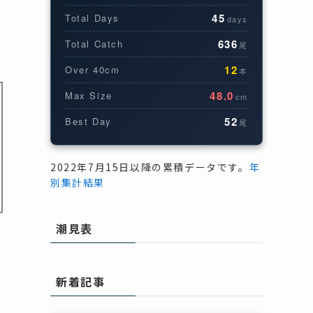
45
Total Days
days
636
Total Catch
尾
12
Over 40cm
本
48.0
Max Size
cm
52
Best Day
尾
2022年7月15日以降の累積データです。
年
別集計結果
潮見表
新着記事