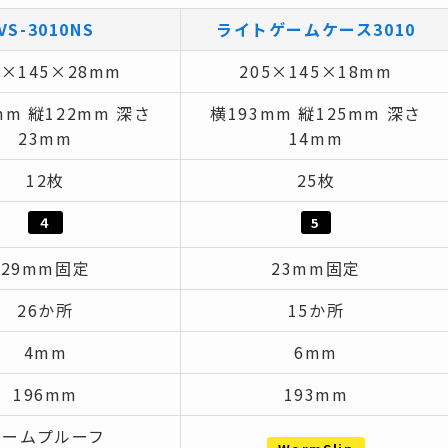
VS-3010NS
ライトゲームケース3010
5×145×28mm
205×145×18mm
mm 縦122mm 深さ
横193mm 縦125mm 深さ
23mm
14mm
12枚
25枚
４
5
29mm固定
23mm固定
26か所
15か所
4mm
6mm
196mm
193mm
ワームプルーフ