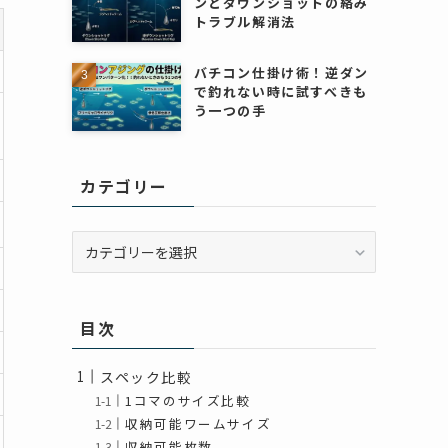
ンとダウンショットの絡み
トラブル解消法
バチコン仕掛け術！逆ダン
で釣れない時に試すべきも
う一つの手
カテゴリー
カ
テ
ゴ
リ
目次
ー
スペック比較
1コマのサイズ比較
収納可能ワームサイズ
収納可能枚数