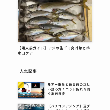
【購入前ガイド】アジの生ゴミ臭対策と排
水口ケア
人気記事
ルアー重量と錘負荷の正し
い読み方！ロッド折れを防
ぐ実践目安
【バチコンアジング】逆ダ