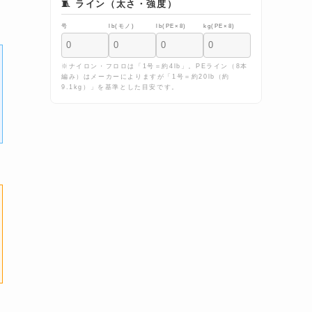
🧵 ライン（太さ・強度）
号
lb(モノ)
lb(PE×8)
kg(PE×8)
※ナイロン・フロロは「1号＝約4lb」。PEライン（8本
編み）はメーカーによりますが「1号＝約20lb（約
9.1kg）」を基準とした目安です。