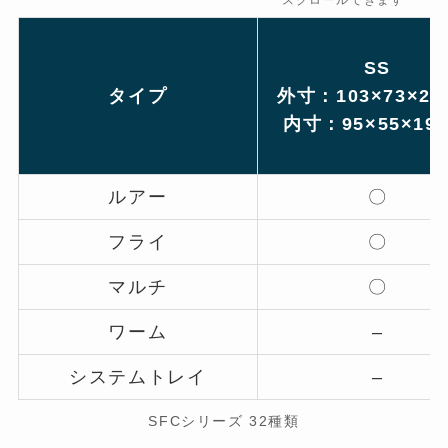
スクロールできます
SS
タイプ
外寸：103×73×2
内寸：95×55×19
ルアー
〇
フライ
〇
マルチ
〇
ワーム
–
システムトレイ
–
SFCシリーズ 32種類