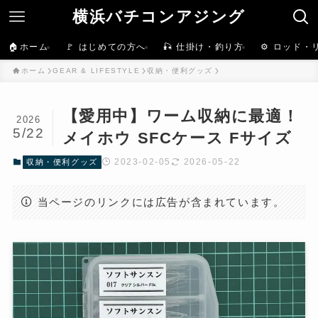
横浜バチコンアジング
🏠ホーム
🚩 はじめての方へ
🎣 仕掛け・釣り方
⚙️ ロッド・
ホーム
GEAR & LIFESTYLE
収納・便利グッズ
【愛用中】ワーム収納に最適！
2026
5/22
メイホウ SFCケース Fサイズ
2023-02-05
2026-05-22
収納・便利グッズ
当ページのリンクには広告が含まれています。