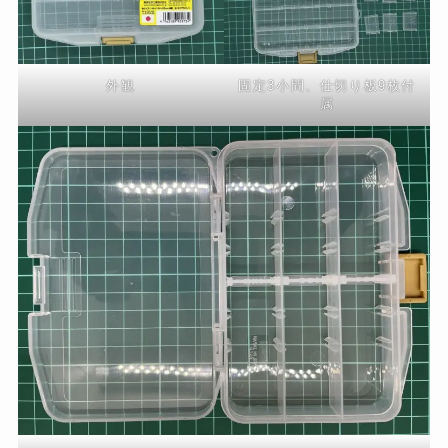
外観
固定3小間、仕切り板9枚付
属