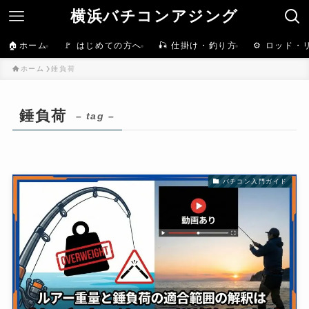
横浜バチコンアジング
🏠ホーム
🚩 はじめての方へ
🎣 仕掛け・釣り方
⚙️ ロッド・
ホーム
錘負荷
錘負荷
– tag –
バチコン入門ガイド