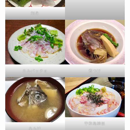
刺身
カルパッチョ
煮つけ
宇和島鯛飯
あら汁