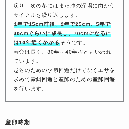
戻り、次の冬にはまた沖の深場に向かう
サイクルを繰り返します。
1年で15cm前後、2年で25cm、5年で
40cmぐらいに成長し、70cmになるに
は10年近くかかる
そうです。
寿命は長く、30年～40年程ともいわれ
ています。
越冬のための季節回遊だけでなくエサを
求めて
索餌回遊
と産卵のための
産卵回遊
を行います。
産卵時期