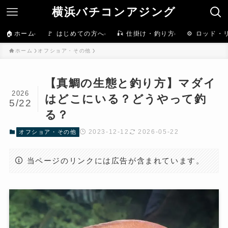
横浜バチコンアジング
🏠ホーム
🚩 はじめての方へ
🎣 仕掛け・釣り方
⚙️ ロッド・
ホーム
オフショア・その他
【真鯛の生態と釣り方】マダイ
2026
はどこにいる？どうやって釣
5/22
る？
2023-12-12
2026-05-22
オフショア・その他
当ページのリンクには広告が含まれています。