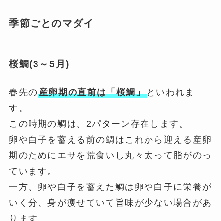
季節ごとのマダイ
桜鯛(
3～5月
)
春先の
産卵期の直前は「桜鯛」
といわれま
す。
この時期の鯛は、2パターン存在します。
卵や白子を蓄える前の鯛はこれから迎える産卵
期のためにエサを荒食いし丸々太って脂がのっ
ています。
一方、卵や白子を蓄えた鯛は卵や白子に栄養が
いく分、身が痩せていて旨味が少ない場合があ
ります。