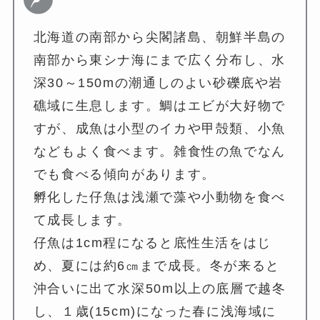
北海道の南部から尖閣諸島、朝鮮半島の
南部から東シナ海にまで広く分布し、水
深30～150mの潮通しのよい砂礫底や岩
礁域に生息します。鯛はエビが大好物で
すが、成魚は小型のイカや甲殻類、小魚
などもよく食べます。雑食性の魚でなん
でも食べる傾向があります。
孵化した仔魚は浅瀬で藻や小動物を食べ
て成長します。
仔魚は1cm程になると底性生活をはじ
め、夏には約6㎝まで成長。冬が来ると
沖合いに出て水深50m以上の底層で越冬
し、１歳(15cm)になった春に浅海域に