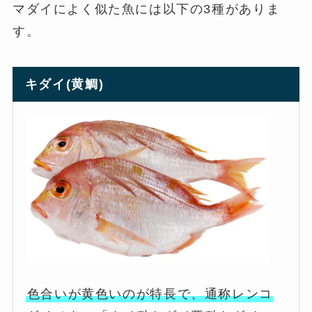
マダイによく似た魚には以下の3種がありま
す。
キダイ(黄鯛
)
色合いが黄色いのが特長で、通称レンコ