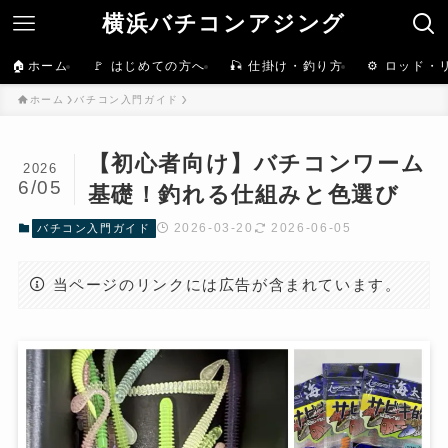
横浜バチコンアジング
🏠ホーム
🚩 はじめての方へ
🎣 仕掛け・釣り方
⚙️ ロッド・
ホーム
バチコン入門ガイド
【初心者向け】バチコンワーム
2026
6/05
基礎！釣れる仕組みと色選び
2026-03-20
2026-06-05
バチコン入門ガイド
当ページのリンクには広告が含まれています。