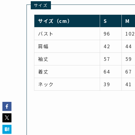
サイズ
サイズ（cm）
S
M
バスト
96
102
肩幅
42
44
袖丈
57
59
着丈
64
67
ネック
39
41