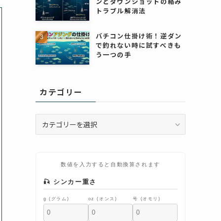
ンとダウンショットの絡み
トラブル解消法
バチコン仕掛け術！逆ダン
で釣れない時に試すべきも
う一つの手
カテゴリー
カ
テ
ゴ
リ
ー
数値を入力すると自動換算されます
🎣 シンカー重さ
g (グラム)
oz (オンス)
号 (オモリ)