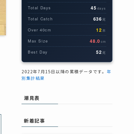
45
Total Days
days
636
Total Catch
尾
12
Over 40cm
本
48.0
Max Size
cm
52
Best Day
尾
所
い
2022年7月15日以降の累積データです。
年
別集計結果
潮見表
新着記事