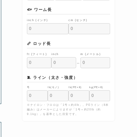
🐟 ワーム長
inch (インチ)
cm (センチ)
📏 ロッド長
ft (フィート)
inch
m (メートル)
⇔
🧵 ライン（太さ・強度）
号
lb(モノ)
lb(PE×8)
kg(PE×8)
※ナイロン・フロロは「1号＝約4lb」。PEライン（8本
編み）はメーカーによりますが「1号＝約20lb（約
9.1kg）」を基準とした目安です。