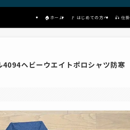
🏠ホーム
🚩 はじめての方へ
🎣 
4094ヘビーウエイトポロシャツ防寒
。