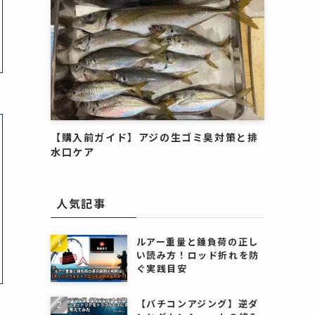
【購入前ガイド】アジの生ゴミ臭対策と排
水口ケア
人気記事
ルアー重量と錘負荷の正し
い読み方！ロッド折れを防
ぐ実践目安
【バチコンアジング】逆ダ