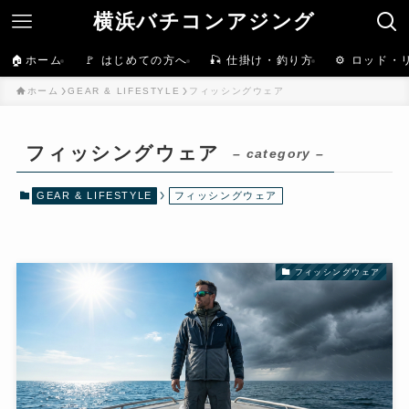
横浜バチコンアジング
🏠ホーム
🚩 はじめての方へ
🎣 仕掛け・釣り方
⚙️ ロッド・
ホーム
GEAR & LIFESTYLE
フィッシングウェア
フィッシングウェア
– category –
GEAR & LIFESTYLE
フィッシングウェア
フィッシングウェア