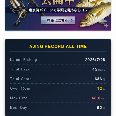
AJING RECORD ALL TIME
2026/7/28
Latest Fishing
45
Total Days
days
636
Total Catch
尾
12
Over 40cm
本
48.0
Max Size
cm
52
Best Day
尾