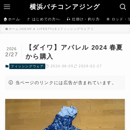
横浜バチコンアジング
🏠ホーム
🚩 はじめての方へ
🎣 仕掛け・釣り方
⚙️ ロッド・
ホーム
GEAR & LIFESTYLE
フィッシングウェア
【ダイワ】アパレル 2024 春夏
2026
2/27
から購入
2024-06-05
2026-02-27
フィッシングウェア
当ページのリンクには広告が含まれています。