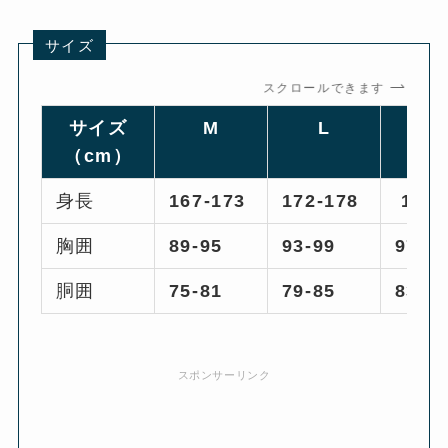
サイズ
スクロールできます
サイズ
M
L
X
（cm）
身長
167-173
172-178
177-
胸囲
89-95
93-99
97-1
胴囲
75-81
79-85
83-8
スポンサーリンク