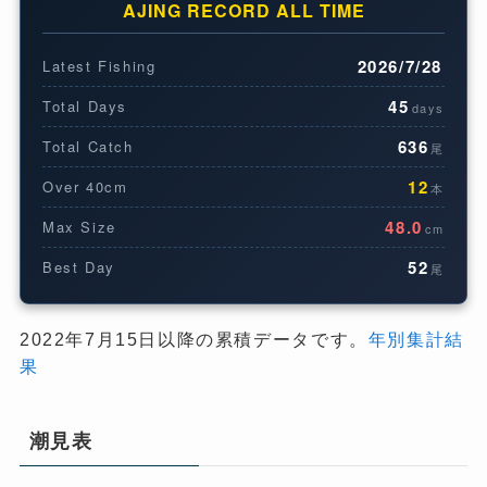
AJING RECORD ALL TIME
2026/7/28
Latest Fishing
45
Total Days
days
636
Total Catch
尾
12
Over 40cm
本
48.0
Max Size
cm
52
Best Day
尾
2022年7月15日以降の累積データです。
年別集計結
果
潮見表