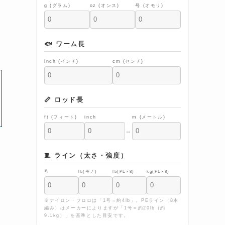
g (グラム)
oz (オンス)
号 (オモリ)
🐟 ワーム長
inch (インチ)
cm (センチ)
📏 ロッド長
ft (フィート)
inch
m (メートル)
⇔
🧵 ライン（太さ・強度）
号
lb(モノ)
lb(PE×8)
kg(PE×8)
※ナイロン・フロロは「1号＝約4lb」。PEライン（8本
編み）はメーカーによりますが「1号＝約20lb（約
9.1kg）」を基準とした目安です。