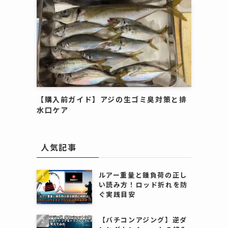
【購入前ガイド】アジの生ゴミ臭対策と排
水口ケア
人気記事
ルアー重量と錘負荷の正し
い読み方！ロッド折れを防
ぐ実践目安
）
【バチコンアジング】逆ダ