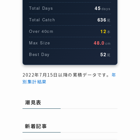
45
Total Days
days
636
Total Catch
尾
12
Over 40cm
本
48.0
Max Size
cm
52
Best Day
尾
2022年7月15日以降の累積データです。
年
別集計結果
潮見表
新着記事