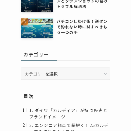
ンとダウンショットの絡み
トラブル解消法
バチコン仕掛け術！逆ダン
で釣れない時に試すべきも
う一つの手
カテゴリー
カ
テ
ゴ
リ
目次
ー
1. ダイワ「カルディア」が持つ歴史と
ブランドイメージ
2. エンジニア視点で紐解く！25カルデ