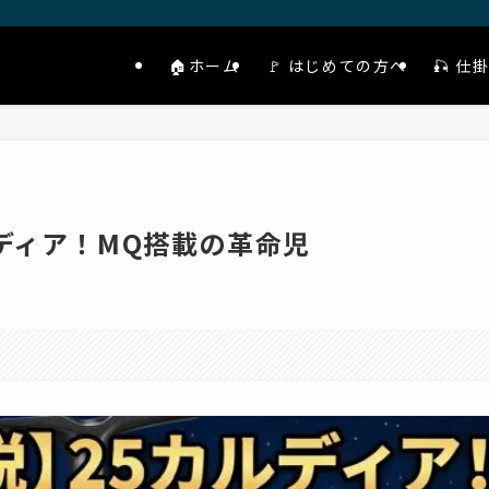
🏠ホーム
🚩 はじめての方へ
🎣 
ディア！MQ搭載の革命児
。