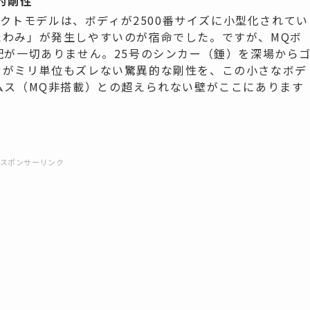
的剛性
ンパクトモデルは、ボディが2500番サイズに小型化されてい
たわみ」が発生しやすいのが宿命でした。ですが、MQボ
配が一切ありません。25号のシンカー（錘）を深場から
せがミリ単位もズレない驚異的な剛性を、この小さなボデ
ムス（MQ非搭載）との超えられない壁がここにあります
スポンサーリンク