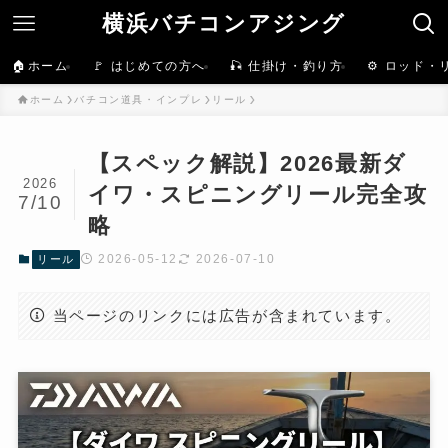
横浜バチコンアジング
🏠ホーム
🚩 はじめての方へ
🎣 仕掛け・釣り方
⚙️ ロッド・
ホーム
バチコン道具・インプレ
リール
【スペック解説】2026最新ダ
2026
イワ・スピニングリール完全攻
7/10
略
2026-05-12
2026-07-10
リール
当ページのリンクには広告が含まれています。