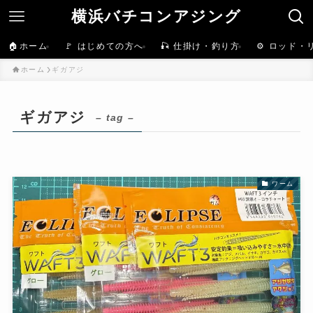
横浜バチコンアジング
🏠ホーム
🚩 はじめての方へ
🎣 仕掛け・釣り方
⚙️ ロッド・
ホーム
ギガアジ
ギガアジ
– tag –
ワーム