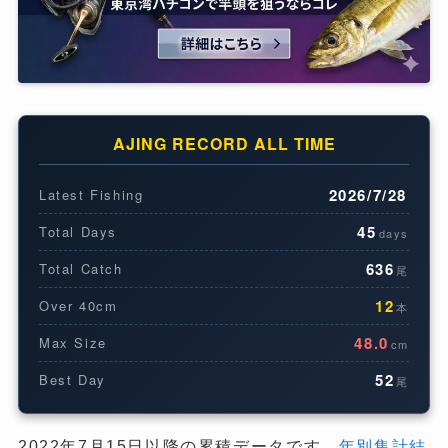
AJING RECORD ALL TIME
2026/7/28
Latest Fishing
45
Total Days
days
636
Total Catch
尾
12
Over 40cm
本
48.0
Max Size
cm
52
Best Day
尾
2022年7月15日以降の累積データです。
年別集計結