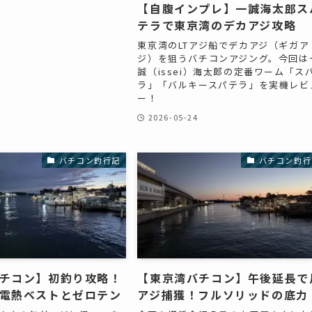
【自腹インプレ】一誠海太郎ス
テラで東京湾のデカアジ攻略
東京湾のLTアジ船でデカアジ（ギガア
ジ）を狙うバチコンアジング。今回は
誠（issei）海太郎の定番ワーム「ス
ラ」「バルキースパテラ」を実機レビ
ー！
2026-05-24
バチコン釣行記
バチコン釣行
チコン】初釣り攻略！
【東京湾バチコン】午後延長で
電熱ベストとゼロテン
アジ捕獲！フルソリッドの底力