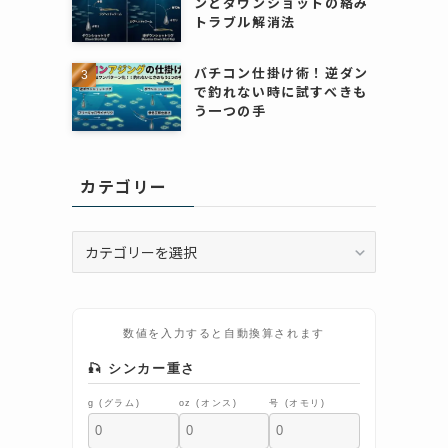
ンとダウンショットの絡み
トラブル解消法
バチコン仕掛け術！逆ダン
で釣れない時に試すべきも
う一つの手
カテゴリー
カ
テ
ゴ
リ
ー
数値を入力すると自動換算されます
🎣 シンカー重さ
g (グラム)
oz (オンス)
号 (オモリ)