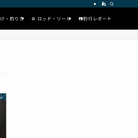
仕掛け・釣り方
⚙️ ロッド・リール
📷釣行レポート
ム