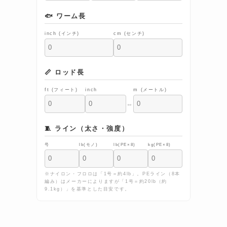
🐟 ワーム長
inch (インチ)
cm (センチ)
📏 ロッド長
ft (フィート)
inch
m (メートル)
⇔
🧵 ライン（太さ・強度）
号
lb(モノ)
lb(PE×8)
kg(PE×8)
※ナイロン・フロロは「1号＝約4lb」。PEライン（8本
編み）はメーカーによりますが「1号＝約20lb（約
9.1kg）」を基準とした目安です。