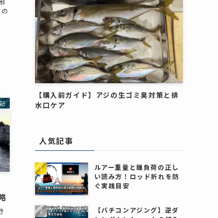
邪
しの
【購入前ガイド】アジの生ゴミ臭対策と排
記
水口ケア
人気記事
ルアー重量と錘負荷の正し
い読み方！ロッド折れを防
ぐ実践目安
略
【バチコンアジング】逆ダ
き