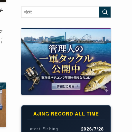
チ
ジ
グ」
！
ム
AJING RECORD ALL TIME
2026/7/28
Latest Fishing