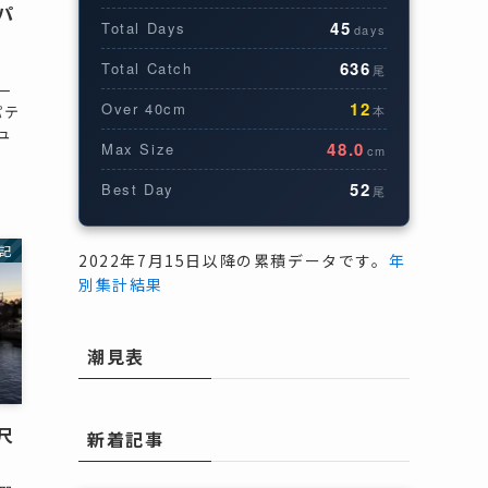
パ
45
Total Days
days
636
Total Catch
尾
一
12
Over 40cm
パテ
本
ュ
48.0
Max Size
cm
52
Best Day
尾
記
2022年7月15日以降の累積データです。
年
別集計結果
潮見表
尺
新着記事