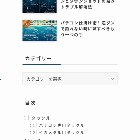
ンとダウンショットの絡み
トラブル解消法
バチコン仕掛け術！逆ダン
で釣れない時に試すべきも
う一つの手
カテゴリー
カ
テ
ゴ
リ
目次
ー
タックル
バチコン専用タックル
イカメタル用タックル