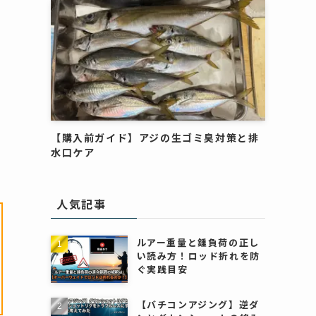
【購入前ガイド】アジの生ゴミ臭対策と排
水口ケア
人気記事
ルアー重量と錘負荷の正し
い読み方！ロッド折れを防
ぐ実践目安
【バチコンアジング】逆ダ