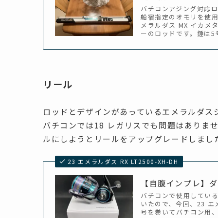
バチコンアジング対応ロッド
船宿指定のオモリを使用
メラルダス MX イカメ
ーのロッドです。錘は5
リール
ロッドとデザインがあっているエメラルダス
バチコンでは18 レガリスでも問題はありま
ルにしようとリールをアップグレードしまし
23 エメラルダス RX LT2500-XH-DH
【自腹インプレ】ダイワ
バチコンで使用してい
いたので、今回、23 エメ
号を巻いてバチコン用、