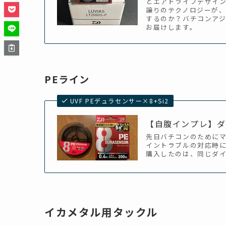
とエアドライブデザイン
譲りのテクノロジーが、
するのか？バチコンアジ
お届けします。
PEライン
UVF PEデュラセンサー×8+Si2
【自腹インプレ】ダイ
先日バチコンのためにマ
イントラブルの対応時に
購入したのは、同じダイワ
イカメタル用タックル