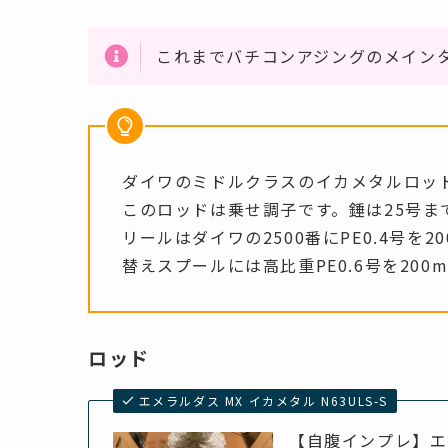
これまでバチコンアジングのメイン
ダイワのミドルクラスのイカメタルロッ
このロッドは乗せ調子です。錘は25号ま
リールはダイワの2500番にPE0.4号を2
替えスプールには高比重PE0.6号を200
ロッド
エメラルダス MX イカメタル N63ULS-S
【自腹インプレ】エメ