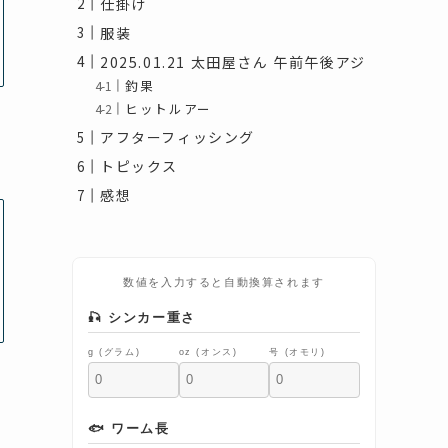
仕掛け
服装
2025.01.21 太田屋さん 午前午後アジ
釣果
ヒットルアー
アフターフィッシング
トピックス
感想
数値を入力すると自動換算されます
🎣 シンカー重さ
g (グラム)
oz (オンス)
号 (オモリ)
🐟 ワーム長