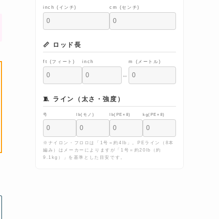
inch (インチ)
cm (センチ)
📏 ロッド長
ft (フィート)
inch
m (メートル)
⇔
🧵 ライン（太さ・強度）
号
lb(モノ)
lb(PE×8)
kg(PE×8)
※ナイロン・フロロは「1号＝約4lb」。PEライン（8本
編み）はメーカーによりますが「1号＝約20lb（約
9.1kg）」を基準とした目安です。