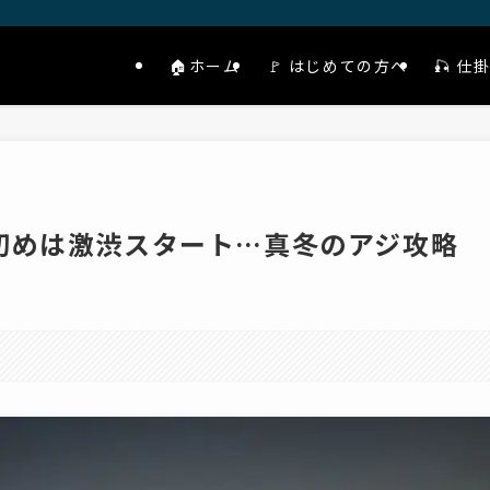
🏠ホーム
🚩 はじめての方へ
🎣 
初めは激渋スタート…真冬のアジ攻略
。