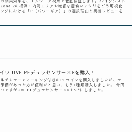
の相乗効果を、エンジニア視点で徹底検証します。22イグジスト
Zone 2の横浜・内湾エリアや繊細な居食いアタリをどう可視化
ングにおける「P（パワーギア）」の選択理由と実機レビューを
ワ UVF PEデュラセンサー×8を購入！
ルチカラーでマーキング付きのPEラインを購入しましたが、ラ
予備があった方が便利だと思い、もう1種類購入しました。 今回
ですがUVF PEデュラセンサー×8＋Si²にしました。