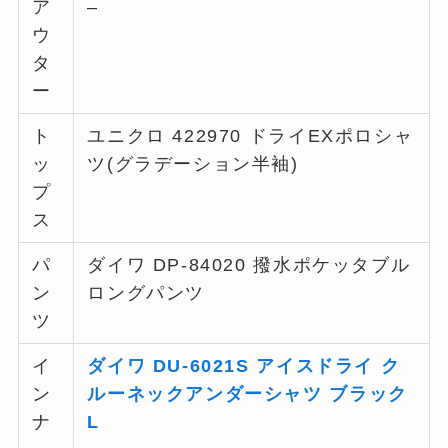
ア
–
ウ
タ
ー
ト
ユニクロ 422970 ドライEXポロシャ
ッ
ツ(グラデーション半袖)
プ
ス
パ
ダイワ DP-84020 撥水ポケッタブル
ン
ロングパンツ
ツ
イ
ダイワ DU-6021S アイスドライ ク
ン
ルーネックアンダーシャツ ブラック
ナ
L