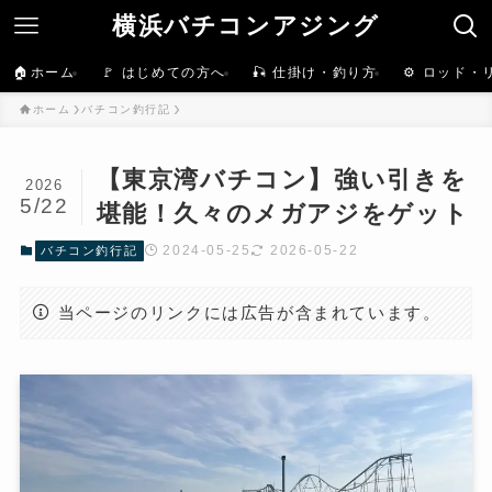
横浜バチコンアジング
🏠ホーム
🚩 はじめての方へ
🎣 仕掛け・釣り方
⚙️ ロッド・
ホーム
バチコン釣行記
【東京湾バチコン】強い引きを
2026
5/22
堪能！久々のメガアジをゲット
2024-05-25
2026-05-22
バチコン釣行記
当ページのリンクには広告が含まれています。